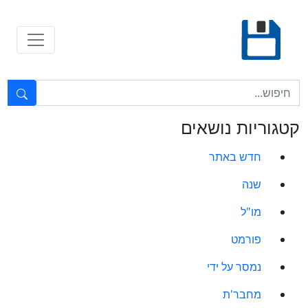
Ski
t
conten
טקסט חופשי...
קטגוריות נושאים
חדש באתר
שנה
מו"ל
פורמט
נמסר על ידי
מחבר'ת