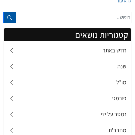
קרא עוד
טקסט חופשי...
קטגוריות נושאים
חדש באתר
שנה
מו"ל
פורמט
נמסר על ידי
מחבר'ת