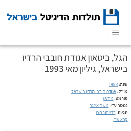
Ski
t
conten
הגל, ביטאון אגודת חובבי הרדיו
בישראל, גיליון מאי 1993
שנה:
1993
מו"ל:
אגודת חובבי הרדיו בישראל
פורמט:
מידעון
נמסר ע"י:
משה אינגר
תגיות:
רדיו חובבים
קרא עוד