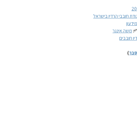
20
ודת חובבי הרדיו בישראל
ידעון
י:
משה אינגר
יו חובבים
בר
)