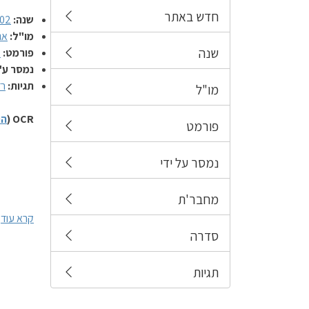
חדש באתר
שנה:
02
מו"ל:
אג
שנה
פורמט:
מ
נמסר ע"
תגיות:
רד
מו"ל
OCR (
הס
פורמט
נמסר על ידי
מחבר'ת
קרא עוד
סדרה
תגיות