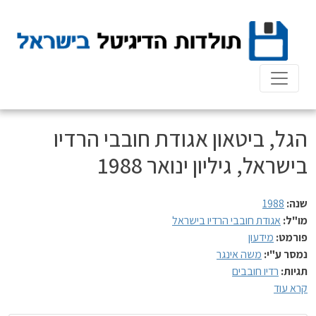
Ski
t
conten
הגל, ביטאון אגודת חובבי הרדיו
בישראל, גיליון ינואר 1988
שנה:
1988
מו"ל:
אגודת חובבי הרדיו בישראל
פורמט:
מידעון
נמסר ע"י:
משה אינגר
תגיות:
רדיו חובבים
קרא עוד