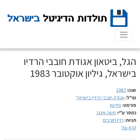
Ski
t
conten
הגל, ביטאון אגודת חובבי הרדיו
בישראל, גיליון אוקטובר 1983
שנה:
1983
מו"ל:
אגודת חובבי הרדיו בישראל
פורמט:
מידעון
נמסר ע"י:
משה אינגר
תגיות:
רדיו חובבים
קרא עוד