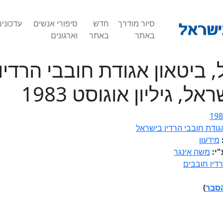
סיור מודרך
חדש
סיפורי אנשים
עדכוני
באתר
באתר
וארגונים
, ביטאון אגודת חובבי הרדיו
אל, גיליון אוגוסט 1983
198
גודת חובבי הרדיו בישראל
מידעון
"י:
משה אינגר
רדיו חובבים
סבר
)