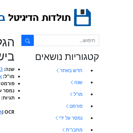
Ski
t
conten
הגל
טקסט חופשי...
בישר
קטגוריות נושאים
שנה:
3
חדש באתר
מו"ל:
א
שנה
פורמט:
נמסר ע
מו"ל
תגיות:
פורמט
OCR (
ה
נמסר על ידי
מחבר'ת