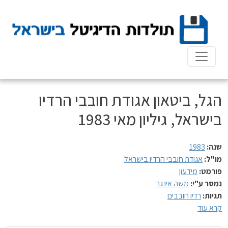
Ski
t
conten
הגל, ביטאון אגודת חובבי הרדיו
בישראל, גיליון מאי 1983
שנה:
1983
מו"ל:
אגודת חובבי הרדיו בישראל
פורמט:
מידעון
נמסר ע"י:
משה אינגר
תגיות:
רדיו חובבים
קרא עוד