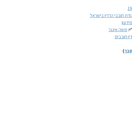
1
ודת חובבי הרדיו בישראל
ידעון
י:
משה אינגר
יו חובבים
בר
)