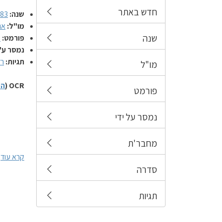
חדש באתר
שנה:
983
מו"ל:
אג
שנה
פורמט:
מ
נמסר ע"
תגיות:
רד
מו"ל
OCR (
הס
פורמט
נמסר על ידי
מחבר'ת
קרא עוד
סדרה
תגיות