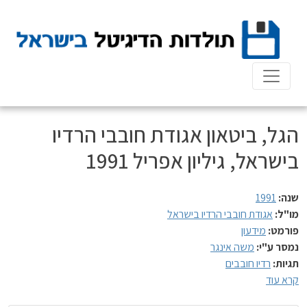
Ski
t
conten
הגל, ביטאון אגודת חובבי הרדיו
בישראל, גיליון אפריל 1991
שנה:
1991
מו"ל:
אגודת חובבי הרדיו בישראל
פורמט:
מידעון
נמסר ע"י:
משה אינגר
תגיות:
רדיו חובבים
קרא עוד