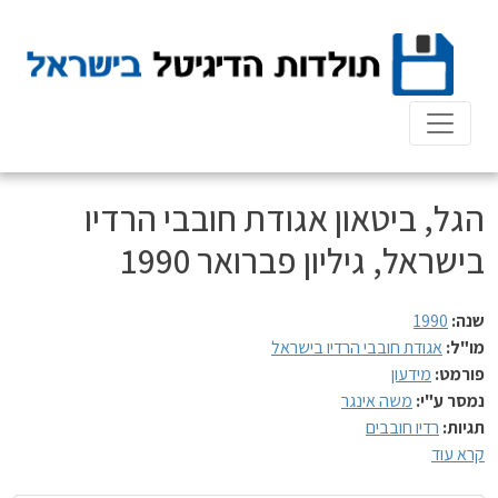
Ski
t
conten
הגל, ביטאון אגודת חובבי הרדיו
בישראל, גיליון פברואר 1990
שנה:
1990
מו"ל:
אגודת חובבי הרדיו בישראל
פורמט:
מידעון
נמסר ע"י:
משה אינגר
תגיות:
רדיו חובבים
קרא עוד