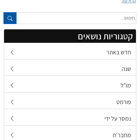
קרא עוד
טקסט חופשי...
קטגוריות נושאים
חדש באתר
שנה
מו"ל
פורמט
נמסר על ידי
מחבר'ת