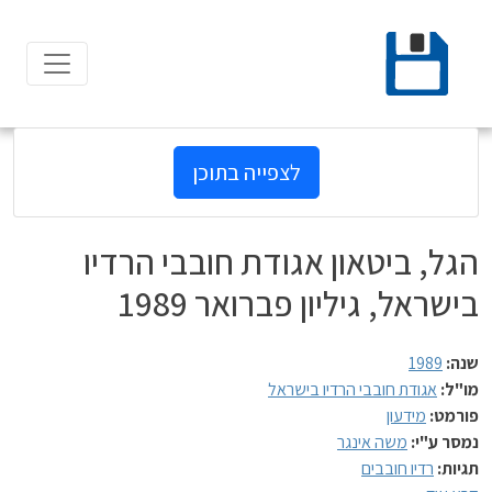
Ski
t
conten
לצפייה בתוכן
הגל, ביטאון אגודת חובבי הרדיו
בישראל, גיליון פברואר 1989
שנה:
1989
מו"ל:
אגודת חובבי הרדיו בישראל
פורמט:
מידעון
נמסר ע"י:
משה אינגר
תגיות:
רדיו חובבים