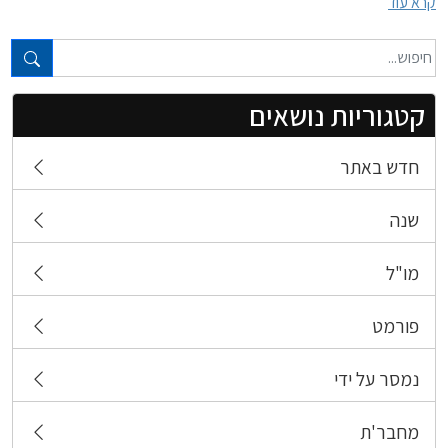
קרא עוד
טקסט חופשי...
קטגוריות נושאים
חדש באתר
שנה
מו"ל
פורמט
נמסר על ידי
מחבר'ת