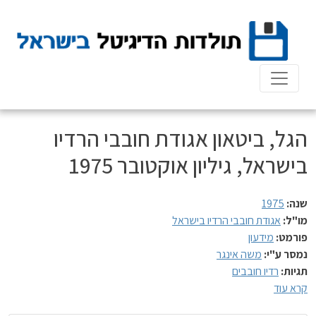
Ski
t
conten
הגל, ביטאון אגודת חובבי הרדיו
בישראל, גיליון אוקטובר 1975
שנה:
1975
מו"ל:
אגודת חובבי הרדיו בישראל
פורמט:
מידעון
נמסר ע"י:
משה אינגר
תגיות:
רדיו חובבים
קרא עוד