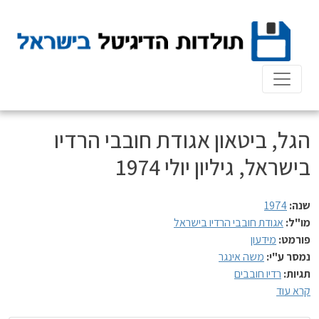
Ski
t
conten
הגל, ביטאון אגודת חובבי הרדיו
בישראל, גיליון יולי 1974
שנה:
1974
מו"ל:
אגודת חובבי הרדיו בישראל
פורמט:
מידעון
נמסר ע"י:
משה אינגר
תגיות:
רדיו חובבים
קרא עוד