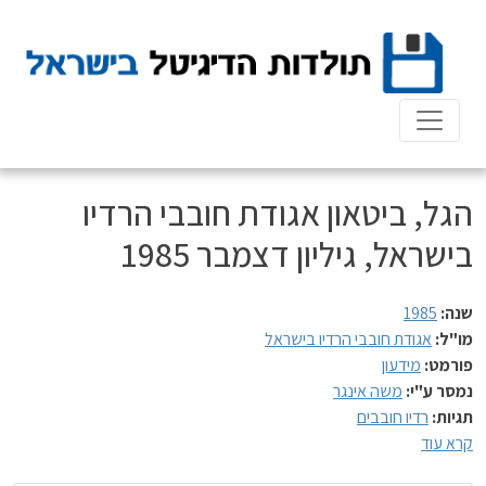
Ski
t
conten
הגל, ביטאון אגודת חובבי הרדיו
בישראל, גיליון דצמבר 1985
שנה:
1985
מו"ל:
אגודת חובבי הרדיו בישראל
פורמט:
מידעון
נמסר ע"י:
משה אינגר
תגיות:
רדיו חובבים
קרא עוד