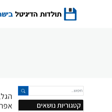
Ski
t
conten
טקסט חופשי...
הגל, 
אפריל 1
קטגוריות נושאים