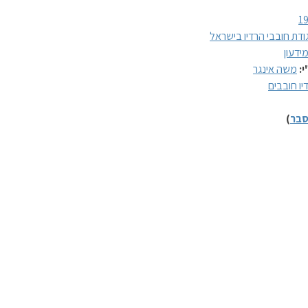
1
ודת חובבי הרדיו בישראל
ידעון
י:
משה אינגר
יו חובבים
בר
)