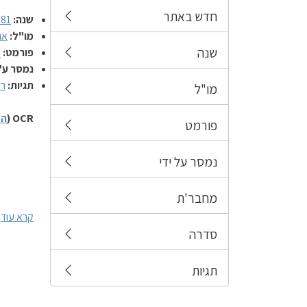
חדש באתר
שנה:
981
מו"ל:
אג
שנה
פורמט:
מ
נמסר ע"
תגיות:
רד
מו"ל
OCR (
הס
פורמט
נמסר על ידי
מחבר'ת
קרא עוד
סדרה
תגיות