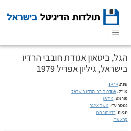
Ski
t
conten
הגל, ביטאון אגודת חובבי הרדיו
בישראל, גיליון אפריל 1979
שנה:
1979
מו"ל:
אגודת חובבי הרדיו בישראל
פורמט:
מידעון
נמסר ע"י:
משה אינגר
תגיות:
רדיו חובבים
קרא עוד