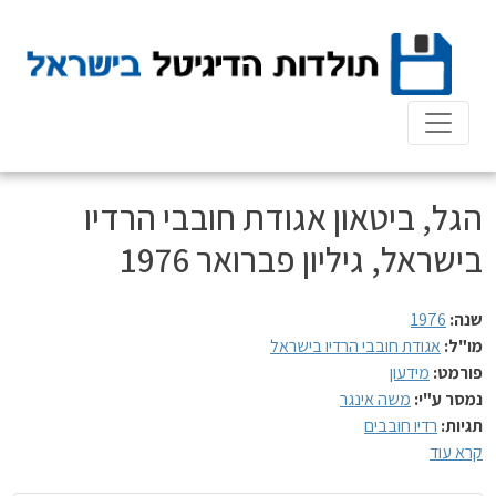
Ski
t
conten
הגל, ביטאון אגודת חובבי הרדיו
בישראל, גיליון פברואר 1976
שנה:
1976
מו"ל:
אגודת חובבי הרדיו בישראל
פורמט:
מידעון
נמסר ע"י:
משה אינגר
תגיות:
רדיו חובבים
קרא עוד