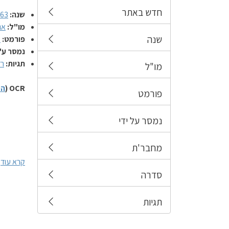
חדש באתר
שנה:
963
מו"ל:
אג
שנה
פורמט:
מ
נמסר ע"
תגיות:
רד
מו"ל
OCR (
הס
פורמט
נמסר על ידי
מחבר'ת
קרא עוד
סדרה
תגיות