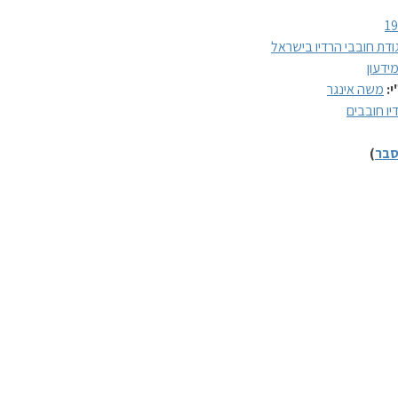
1
ודת חובבי הרדיו בישראל
ידעון
י:
משה אינגר
יו חובבים
בר
)