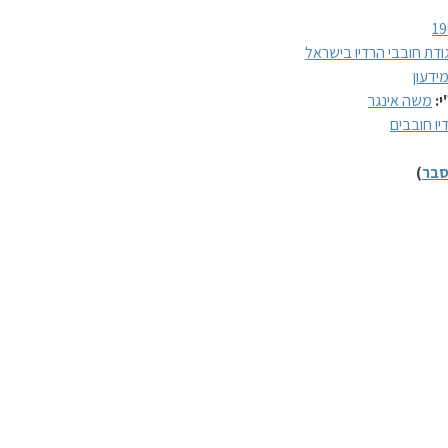
19
ודת חובבי הרדיו בישראל
ידעון
י:
משה אינגר
יו חובבים
בר
)