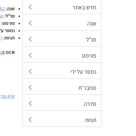
חדש באתר
שנה:
62
מו"ל:
אג
שנה
פורמט:
מ
נמסר ע"
תגיות:
רד
מו"ל
OCR (
הס
פורמט
נמסר על ידי
מחבר'ת
קרא עוד
סדרה
תגיות