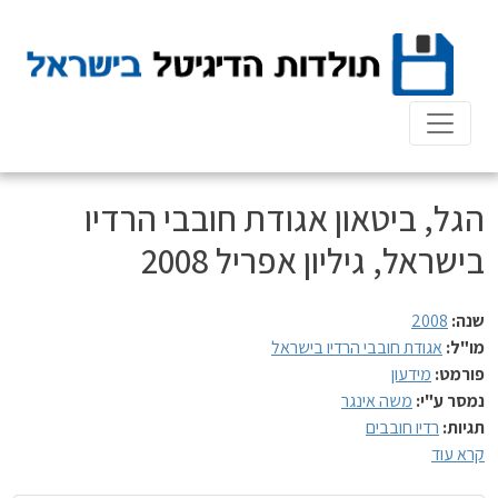
Ski
t
conten
הגל, ביטאון אגודת חובבי הרדיו
בישראל, גיליון אפריל 2008
שנה:
2008
מו"ל:
אגודת חובבי הרדיו בישראל
פורמט:
מידעון
נמסר ע"י:
משה אינגר
תגיות:
רדיו חובבים
קרא עוד