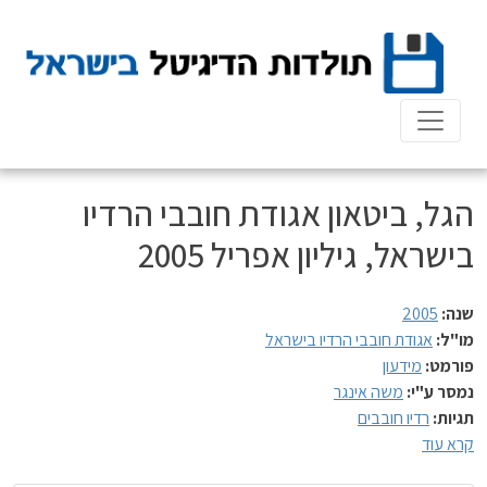
Ski
t
conten
הגל, ביטאון אגודת חובבי הרדיו
בישראל, גיליון אפריל 2005
שנה:
2005
מו"ל:
אגודת חובבי הרדיו בישראל
פורמט:
מידעון
נמסר ע"י:
משה אינגר
תגיות:
רדיו חובבים
קרא עוד