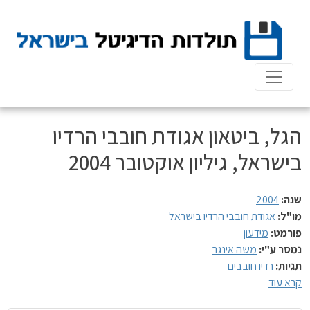
Ski
t
conten
הגל, ביטאון אגודת חובבי הרדיו
בישראל, גיליון אוקטובר 2004
שנה:
2004
מו"ל:
אגודת חובבי הרדיו בישראל
פורמט:
מידעון
נמסר ע"י:
משה אינגר
תגיות:
רדיו חובבים
קרא עוד