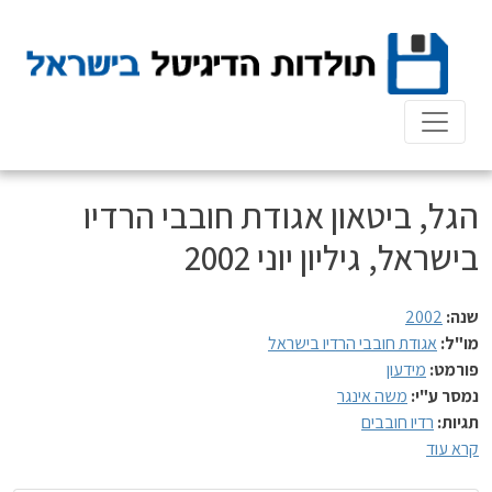
Ski
t
conten
הגל, ביטאון אגודת חובבי הרדיו
בישראל, גיליון יוני 2002
שנה:
2002
מו"ל:
אגודת חובבי הרדיו בישראל
פורמט:
מידעון
נמסר ע"י:
משה אינגר
תגיות:
רדיו חובבים
קרא עוד