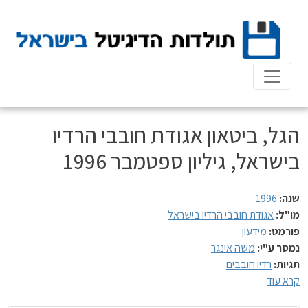
Ski
t
conten
הגל, ביטאון אגודת חובבי הרדיו
בישראל, גיליון ספטמבר 1996
שנה:
1996
מו"ל:
אגודת חובבי הרדיו בישראל
פורמט:
מידעון
נמסר ע"י:
משה אינגר
תגיות:
רדיו חובבים
קרא עוד