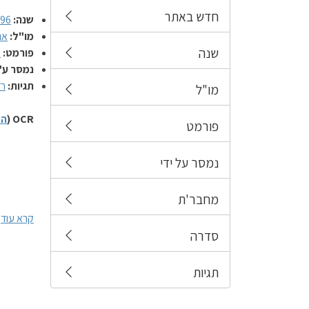
חדש באתר
שנה:
996
מו"ל:
אג
שנה
פורמט:
מ
נמסר ע"
תגיות:
רד
מו"ל
OCR (
הס
פורמט
נמסר על ידי
מחבר'ת
קרא עוד
סדרה
תגיות