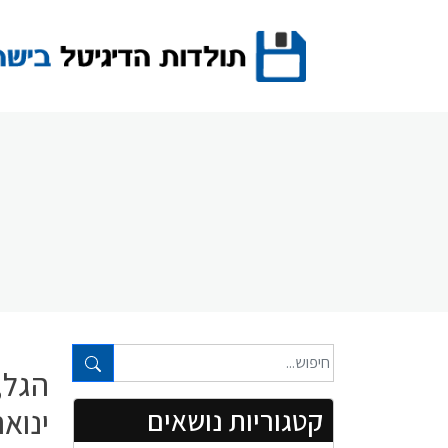
Ski
t
conten
טקסט חופשי...
הגל, 
ינואר 96
קטגוריות נושאים