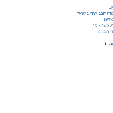
1
ודת חובבי הרדיו בישראל
ידעון
י:
משה אינגר
יו חובבים
בר
)