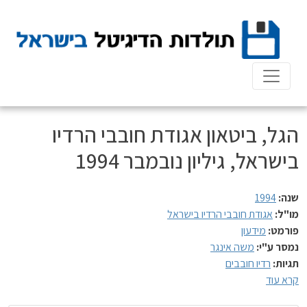
Ski
t
conten
הגל, ביטאון אגודת חובבי הרדיו
בישראל, גיליון נובמבר 1994
שנה:
1994
מו"ל:
אגודת חובבי הרדיו בישראל
פורמט:
מידעון
נמסר ע"י:
משה אינגר
תגיות:
רדיו חובבים
קרא עוד