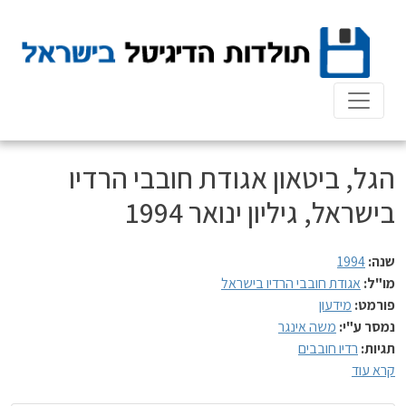
Ski
t
conten
הגל, ביטאון אגודת חובבי הרדיו
בישראל, גיליון ינואר 1994
שנה:
1994
מו"ל:
אגודת חובבי הרדיו בישראל
פורמט:
מידעון
נמסר ע"י:
משה אינגר
תגיות:
רדיו חובבים
קרא עוד