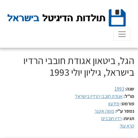
Ski
t
conten
הגל, ביטאון אגודת חובבי הרדיו
בישראל, גיליון יולי 1993
שנה:
1993
מו"ל:
אגודת חובבי הרדיו בישראל
פורמט:
מידעון
נמסר ע"י:
משה אינגר
תגיות:
רדיו חובבים
קרא עוד