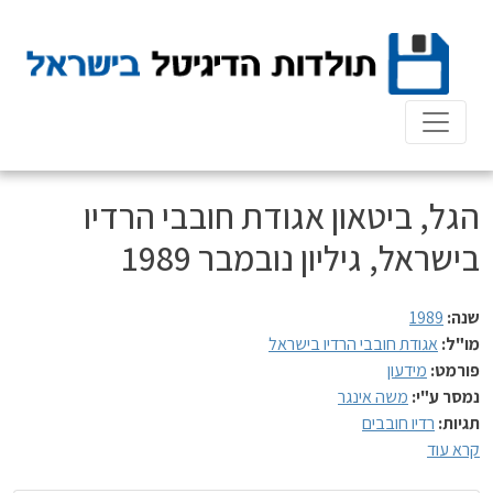
Ski
t
conten
הגל, ביטאון אגודת חובבי הרדיו
בישראל, גיליון נובמבר 1989
שנה:
1989
מו"ל:
אגודת חובבי הרדיו בישראל
פורמט:
מידעון
נמסר ע"י:
משה אינגר
תגיות:
רדיו חובבים
קרא עוד