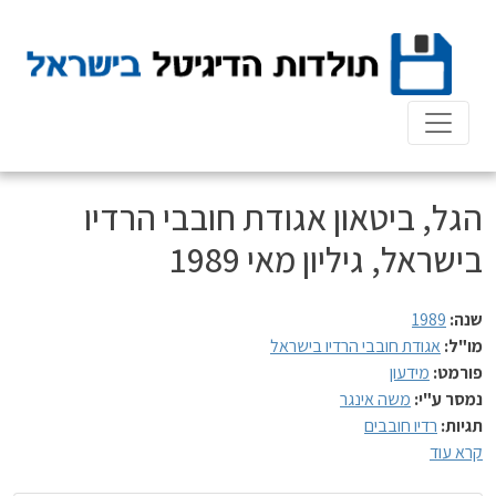
Ski
t
conten
הגל, ביטאון אגודת חובבי הרדיו
בישראל, גיליון מאי 1989
שנה:
1989
מו"ל:
אגודת חובבי הרדיו בישראל
פורמט:
מידעון
נמסר ע"י:
משה אינגר
תגיות:
רדיו חובבים
קרא עוד