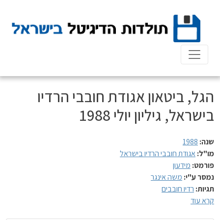
Ski
t
conten
הגל, ביטאון אגודת חובבי הרדיו
בישראל, גיליון יולי 1988
שנה:
1988
מו"ל:
אגודת חובבי הרדיו בישראל
פורמט:
מידעון
נמסר ע"י:
משה אינגר
תגיות:
רדיו חובבים
קרא עוד