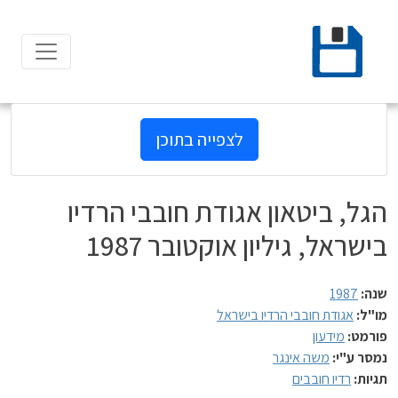
Ski
t
conten
לצפייה בתוכן
הגל, ביטאון אגודת חובבי הרדיו
בישראל, גיליון אוקטובר 1987
שנה:
1987
מו"ל:
אגודת חובבי הרדיו בישראל
פורמט:
מידעון
נמסר ע"י:
משה אינגר
תגיות:
רדיו חובבים