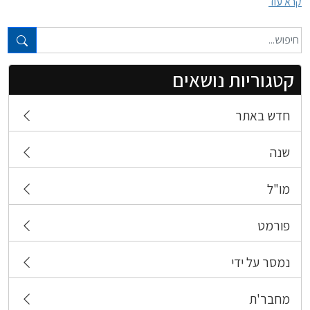
קרא עוד
טקסט חופשי...
קטגוריות נושאים
חדש באתר
שנה
מו"ל
פורמט
נמסר על ידי
מחבר'ת