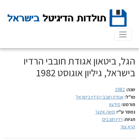
Ski
t
conten
הגל, ביטאון אגודת חובבי הרדיו
בישראל, גיליון אוגוסט 1982
שנה:
1982
מו"ל:
אגודת חובבי הרדיו בישראל
פורמט:
מידעון
נמסר ע"י:
משה אינגר
תגיות:
רדיו חובבים
קרא עוד