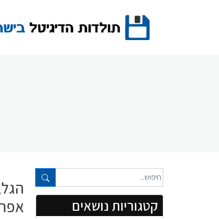
Ski
t
conten
טקסט חופשי...
הגל, 
אפריל 8
קטגוריות נושאים