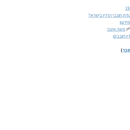
19
ודת חובבי הרדיו בישראל
ידעון
י:
משה אינגר
יו חובבים
בר
)