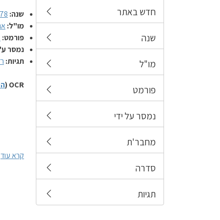
חדש באתר
שנה:
78
מו"ל:
אג
שנה
פורמט:
מ
נמסר ע"
תגיות:
רד
מו"ל
OCR (
הס
פורמט
נמסר על ידי
מחבר'ת
קרא עוד
סדרה
תגיות