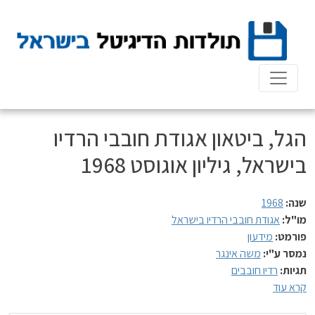
Ski
t
conten
הגל, ביטאון אגודת חובבי הרדיו
בישראל, גיליון אוגוסט 1968
שנה:
1968
מו"ל:
אגודת חובבי הרדיו בישראל
פורמט:
מידעון
נמסר ע"י:
משה אינגר
תגיות:
רדיו חובבים
קרא עוד