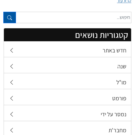
קרא עוד
טקסט חופשי...
קטגוריות נושאים
חדש באתר
שנה
מו"ל
פורמט
נמסר על ידי
מחבר'ת