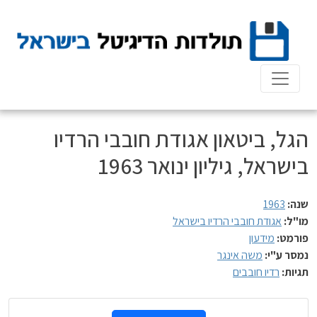
Ski
t
conten
הגל, ביטאון אגודת חובבי הרדיו
בישראל, גיליון ינואר 1963
שנה:
1963
מו"ל:
אגודת חובבי הרדיו בישראל
פורמט:
מידעון
נמסר ע"י:
משה אינגר
תגיות:
רדיו חובבים