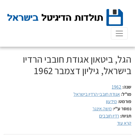
Ski
t
conten
הגל, ביטאון אגודת חובבי הרדיו
בישראל, גיליון דצמבר 1962
שנה:
1962
מו"ל:
אגודת חובבי הרדיו בישראל
פורמט:
מידעון
נמסר ע"י:
משה אינגר
תגיות:
רדיו חובבים
קרא עוד