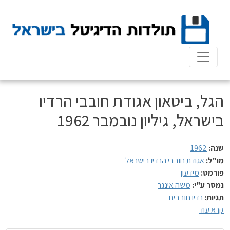
Ski
t
conten
הגל, ביטאון אגודת חובבי הרדיו
בישראל, גיליון נובמבר 1962
שנה:
1962
מו"ל:
אגודת חובבי הרדיו בישראל
פורמט:
מידעון
נמסר ע"י:
משה אינגר
תגיות:
רדיו חובבים
קרא עוד