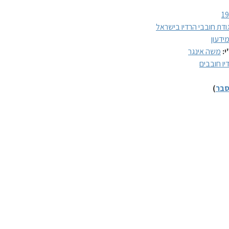
1
ודת חובבי הרדיו בישראל
ידעון
י:
משה אינגר
יו חובבים
בר
)