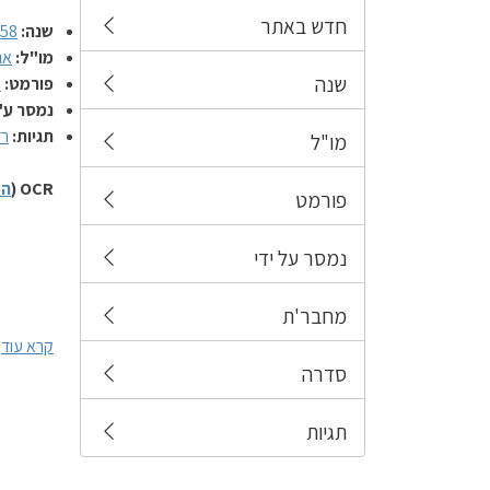
חדש באתר
שנה:
958
מו"ל:
אג
שנה
פורמט:
מ
נמסר ע"
תגיות:
רד
מו"ל
OCR (
הס
פורמט
נמסר על ידי
מחבר'ת
קרא עוד
סדרה
תגיות