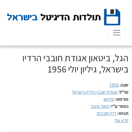
Ski
t
conten
הגל, ביטאון אגודת חובבי הרדיו
בישראל, גיליון יולי 1956
שנה:
1956
מו"ל:
אגודת חובבי הרדיו בישראל
פורמט:
מידעון
נמסר ע"י:
משה אינגר
תגיות:
רדיו חובבים
קרא עוד