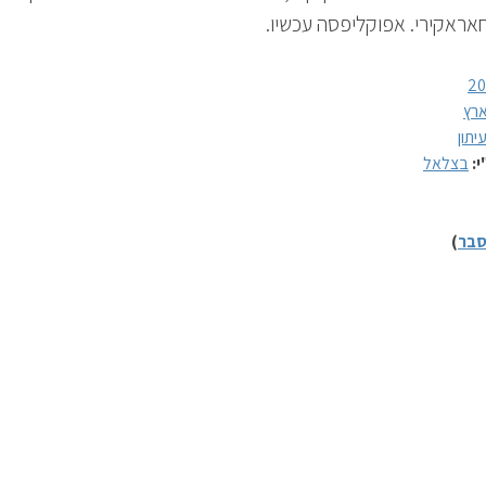
אראקירי. אפוקליפסה עכשיו.
20
רץ
יתון
י:
בצלאל
בר
)