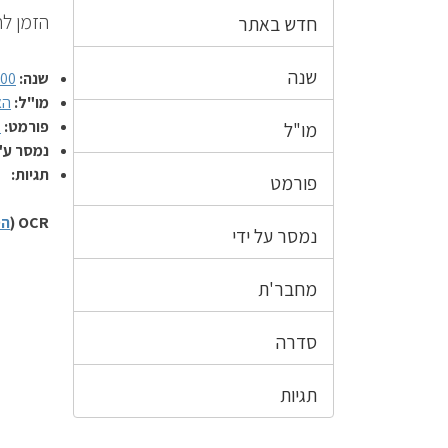
הזמן לח
חדש באתר
שנה
שנה:
00
מו"ל:
הא
פורמט:
ע
מו"ל
נמסר ע"
תגיות:
פורמט
OCR (
הס
נמסר על ידי
מחבר'ת
סדרה
תגיות