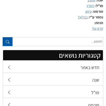
שנה:
2000
מו"ל:
הארץ
פורמט:
עיתון
נמסר ע"י:
בצלאל
תגיות:
קרא עוד
טקסט חופשי...
קטגוריות נושאים
חדש באתר
שנה
מו"ל
פורמט