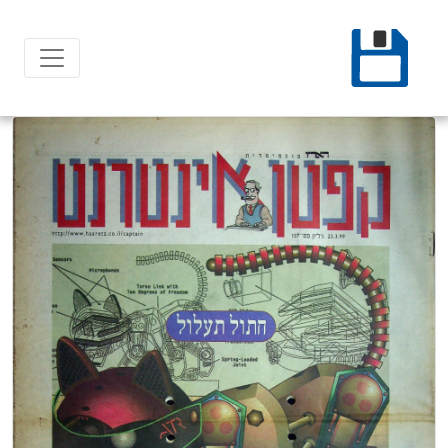
Ski
t
conten