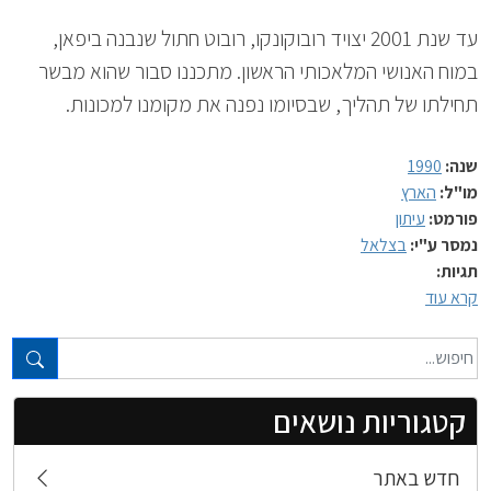
עד שנת 2001 יצויד רובוקונקו, רובוט חתול שנבנה ביפאן,
במוח האנושי המלאכותי הראשון. מתכננו סבור שהוא מבשר
תחילתו של תהליך, שבסיומו נפנה את מקומנו למכונות.
שנה:
1990
מו"ל:
הארץ
פורמט:
עיתון
נמסר ע"י:
בצלאל
תגיות:
קרא עוד
טקסט חופשי...
קטגוריות נושאים
חדש באתר