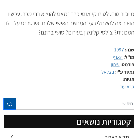
מייג'ור טום. לטום קלאנסי כבר נמאס להוציא רבי מכר. עכשיו
הוא רוצה להשתלט על המחשב האישי שלכם. אינטרנט על חלון
המכונית? צ'לסי קלינטון בעירום? סושי בחינם?
שנה:
1997
מו"ל:
הארץ
פורמט:
עיתון
נמסר ע"י:
בצלאל
תגיות:
קרא עוד
טקסט חופשי...
קטגוריות נושאים
חדש באתר