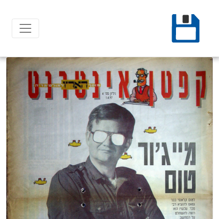
Ski
t
conten