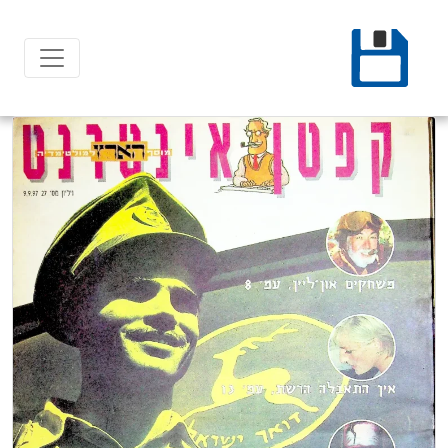
Ski
t
conten