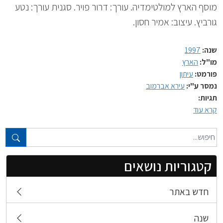
מוסף הארץ למולטימדיה. עורך: דרור פויר. סגנית עורך: נטע
גורביץ. עיצוב: אמיר חסון.
שנה:
1997
מו"ל:
הארץ
פורמט:
עיתון
נמסר ע"י:
עירא אברמוב
תגיות:
קרא עוד
טקסט חופשי...
קטגוריות נושאים
חדש באתר
שנה