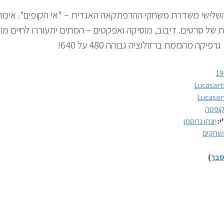
שלישי משדרת משחקי ההרפתקאה האגדית – "אי הקופים". איכות
ת של סרטים. דיבוב, מוסיקה ואפקטים – המתים יתעוררו לחיים מו
רפיקה מהממת ברזולוציה גבוהה 480 על 640!
19
Lucasart
Lucasar
ופסה
י:
יונתן גרוסמן
שחקים
בר
)