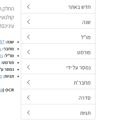
חדש באתר
החלק ה
קולנועי
שנה
עיניכם! ג
מו"ל
שנה:
97
מחבר:
s
פורמט
מו"ל:
ts
פורמט:
ק
נמסר על ידי
נמסר ע"
תגיות:
מ
מחבר'ת
OCR (
הס
סדרה
תגיות