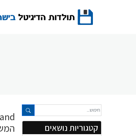
Ski
t
conten
טקסט חופשי...
המש
קטגוריות נושאים